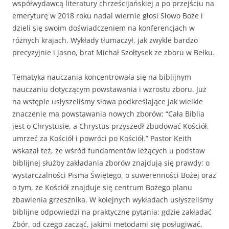
współwydawcą literatury chrześcijańskiej a po przejściu na
emeryturę w 2018 roku nadal wiernie głosi Słowo Boże i
dzieli się swoim doświadczeniem na konferencjach w
różnych krajach. Wykłady tłumaczył, jak zwykle bardzo
precyzyjnie i jasno, brat Michał Szołtysek ze zboru w Bełku.
Tematyka nauczania koncentrowała się na biblijnym
nauczaniu dotyczącym powstawania i wzrostu zboru. Już
na wstępie usłyszeliśmy słowa podkreślające jak wielkie
znaczenie ma powstawania nowych zborów: “Cała Biblia
jest o Chrystusie, a Chrystus przyszedł zbudować Kościół,
umrzeć za Kościół i powróci po Kościół.” Pastor Keith
wskazał też, że wśród fundamentów leżących u podstaw
biblijnej służby zakładania zborów znajdują się prawdy: o
wystarczalności Pisma Świętego, o suwerenności Bożej oraz
o tym, że Kościół znajduje się centrum Bożego planu
zbawienia grzesznika. W kolejnych wykładach usłyszeliśmy
biblijne odpowiedzi na praktyczne pytania: gdzie zakładać
Zbór, od czego zacząć, jakimi metodami się posługiwać,