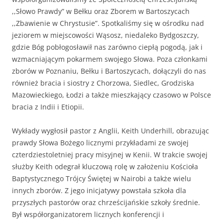
,,Słowo Prawdy” w Bełku oraz Zborem w Bartoszycach
,,Zbawienie w Chrystusie”. Spotkaliśmy się w ośrodku nad
jeziorem w miejscowości Wąsosz, niedaleko Bydgoszczy,
gdzie Bóg pobłogosławił nas zarówno ciepłą pogodą, jak i
wzmacniającym pokarmem swojego Słowa. Poza członkami
zborów w Poznaniu, Bełku i Bartoszycach, dołączyli do nas
również bracia i siostry z Chorzowa, Siedlec, Grodziska
Mazowieckiego, Łodzi a także mieszkający czasowo w Polsce
bracia z Indii i Etiopii.
Wykłady wygłosił pastor z Anglii, Keith Underhill, obrazując
prawdy Słowa Bożego licznymi przykładami ze swojej
czterdziestoletniej pracy misyjnej w Kenii. W trakcie swojej
służby Keith odegrał kluczową rolę w założeniu Kościoła
Baptystycznego Trójcy Świętej w Nairobi a także wielu
innych zborów. Z jego inicjatywy powstała szkoła dla
przyszłych pastorów oraz chrześcijańskie szkoły średnie.
Był współorganizatorem licznych konferencji i