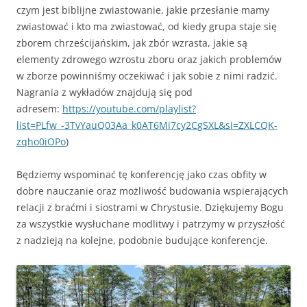
czym jest biblijne zwiastowanie, jakie przesłanie mamy
zwiastować i kto ma zwiastować, od kiedy grupa staje się
zborem chrześcijańskim, jak zbór wzrasta, jakie są
elementy zdrowego wzrostu zboru oraz jakich problemów
w zborze powinniśmy oczekiwać i jak sobie z nimi radzić.
Nagrania z wykładów znajdują się pod
adresem:
https://youtube.com/playlist?
list=PLfw_-3TvYauQ03Aa_k0AT6Mi7cy2CgSXL&si=ZXLCQK-
zqho0iOPo
)
Będziemy wspominać tę konferencję jako czas obfity w
dobre nauczanie oraz możliwość budowania wspierających
relacji z braćmi i siostrami w Chrystusie. Dziękujemy Bogu
za wszystkie wysłuchane modlitwy i patrzymy w przyszłość
z nadzieją na kolejne, podobnie budujące konferencje.