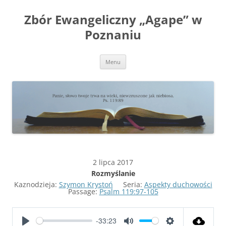
Przejdź
do
Zbór Ewangeliczny „Agape” w
treści
Poznaniu
Menu
2 lipca 2017
Rozmyślanie
Kaznodzieja:
Szymon Krystoń
Seria:
Aspekty duchowości
Passage:
Psalm 119:97-105
-33:23