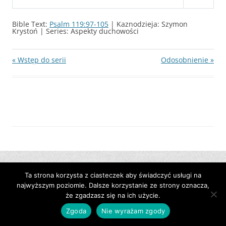
P
M
S
l
u
e
Bible Text:
Psalm 119:97-105
| Kaznodzieja: Szymon
a
t
t
Krystoń | Series: Aspekty duchowości
y
e
t
i
« Wstęp do serii
Odosobnienie »
n
g
s
Ta strona korzysta z ciasteczek aby świadczyć usługi na
najwyższym poziomie. Dalsze korzystanie ze strony oznacza,
że zgadzasz się na ich użycie.
Zgoda
Nie wyrażam zgody