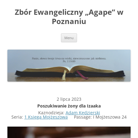
Przejdź
do
Zbór Ewangeliczny „Agape” w
treści
Poznaniu
Menu
2 lipca 2023
Poszukiwanie żony dla Izaaka
Kaznodzieja:
Adam Kędzierski
Seria:
1 Księga Mojżeszowa
Passage:
I Mojżeszowa 24