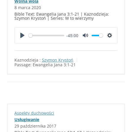
Wolna wola
8 marca 2020
Bible Text: Ewangelia Jana 3:1-21 | Kaznodzieja:
Szymon Krystoń | Series: W to wierzymy
-45:00
P
M
S
l
u
e
a
t
t
Kaznodzieja :
Szymon Krystoń
y
e
t
Passage:
Ewangelia Jana 3:1-21
i
n
g
s
Aspekty duchowości
Usługiwanie
29 października 2017