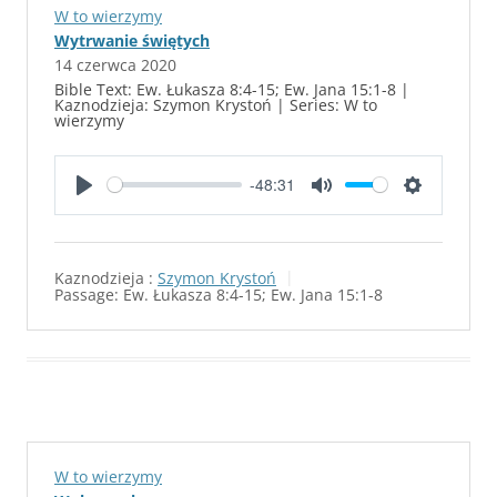
W to wierzymy
Wytrwanie świętych
14 czerwca 2020
Bible Text: Ew. Łukasza 8:4-15; Ew. Jana 15:1-8 |
Kaznodzieja: Szymon Krystoń | Series: W to
wierzymy
-48:31
P
M
S
l
u
e
a
t
t
Kaznodzieja :
Szymon Krystoń
y
e
t
Passage:
Ew. Łukasza 8:4-15; Ew. Jana 15:1-8
i
n
g
s
W to wierzymy