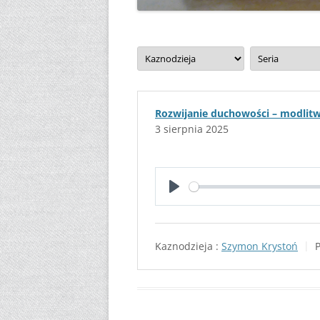
WIARY? (CZĘŚĆ 2)
Rozwijanie duchowości – modlit
3 sierpnia 2025
P
l
a
Kaznodzieja :
Szymon Krystoń
y