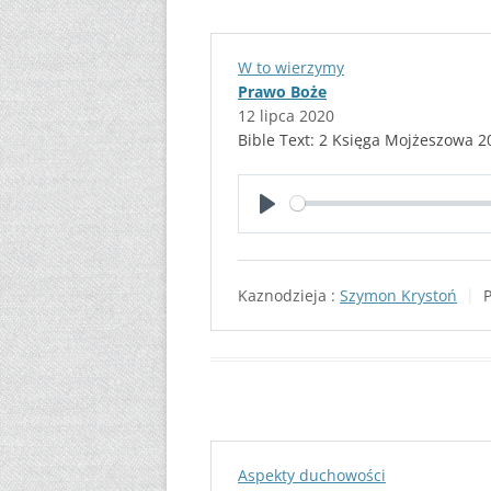
W to wierzymy
Prawo Boże
12 lipca 2020
Bible Text: 2 Księga Mojżeszowa 2
P
l
a
Kaznodzieja :
Szymon Krystoń
y
Aspekty duchowości