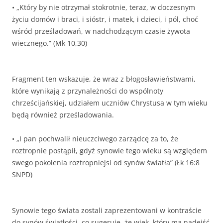
• „Który by nie otrzymał stokrotnie, teraz, w doczesnym
życiu domów i braci, i sióstr, i matek, i dzieci, i pól, choć
wśród prześladowań, w nadchodzącym czasie żywota
wiecznego.” (Mk 10,30)
Fragment ten wskazuje, że wraz z błogosławieństwami,
które wynikają z przynależności do wspólnoty
chrześcijańskiej, udziałem uczniów Chrystusa w tym wieku
będą również prześladowania.
• „I pan pochwalił nieuczciwego zarządcę za to, że
roztropnie postąpił, gdyż synowie tego wieku są względem
swego pokolenia roztropniejsi od synów światła” (Łk 16:8
SNPD)
Synowie tego świata zostali zaprezentowani w kontraście
do synów światłości, co sugeruje, że wiek, który ma nadejść