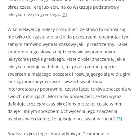
okres czasu, erę lub eon, na co wskazuje podstawowy
leksykon języka greckiego.
[2]
W konsekwencji należy zrozumieć, że słowo to odnosi się
nie tylko do czasu, ale także do przestrzeni, obejmując tym
samym zarówno wymiar czasowy jak i przestrzenny. Takie
znaczenie tego słowa znajdziemy we wspomnianym
leksykonie języka greckiego. Piąte z kolei znaczenie, jakie
leksykon podaje w definicji, to: przestrzenne pojęcie
stworzenia mającego początek i rozwijającego się w długim,
lecz ograniczonym czasie – wszechświat, świat
.
Interpretatorzy poprawnie, często łączą te dwa znaczenia w
swoich definicjach. Można by powiedzieć, że ten wyraz
definiuje „rozległy czas określony przez to, co się w nim
dzieje”. Innym sposobem uchwycenia jego znaczenia
byłoby stwierdzenie, że opisuje ono „świat w ruchu”.
[3]
Analiza użycia tego słowa w Nowym Testamencie