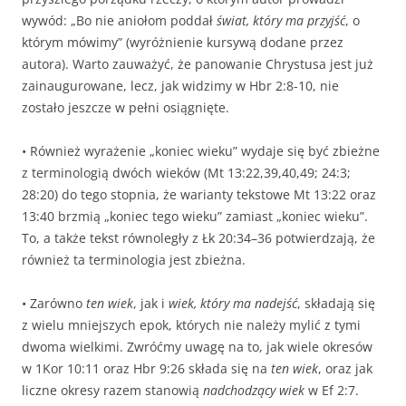
wywód: „Bo nie aniołom poddał
świat, który ma przyjść
, o
którym mówimy” (wyróżnienie kursywą dodane przez
autora). Warto zauważyć, że panowanie Chrystusa jest już
zainaugurowane, lecz, jak widzimy w Hbr 2:8-10, nie
zostało jeszcze w pełni osiągnięte.
• Również wyrażenie „koniec wieku” wydaje się być zbieżne
z terminologią dwóch wieków (Mt 13:22,39,40,49; 24:3;
28:20) do tego stopnia, że warianty tekstowe Mt 13:22 oraz
13:40 brzmią „koniec tego wieku” zamiast „koniec wieku”.
To, a także tekst równoległy z Łk 20:34–36 potwierdzają, że
również ta terminologia jest zbieżna.
• Zarówno
ten wiek
, jak i
wiek, który ma nadejść
, składają się
z wielu mniejszych epok, których nie należy mylić z tymi
dwoma wielkimi. Zwróćmy uwagę na to, jak wiele okresów
w 1Kor 10:11 oraz Hbr 9:26 składa się na
ten wiek
, oraz jak
liczne okresy razem stanowią
nadchodzący wiek
w Ef 2:7.