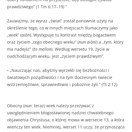
prawdziwego” (1 Tm 6:17–19) ”
Zauważmy, że wyraz „świat” został ponownie użyty na
określenie tego, co w innych miejscach tłumaczymy jako
„wiek” (
aiōn
). Występuje tu kontrast między bogactwem
oraz życiem „tego obecnego wieku” (
nun aiōni
) a „tym, który
ma nadejść” (
to mellon
). Według wersetu 19, życie w
nadchodzącym wieku, jest „życiem prawdziwym”.
• „Nauczając nas, abyśmy wyrzekli się bezbożności i
światowych pożądliwości i na tym doczesnym świecie
wstrzemięźliwie, sprawiedliwie i pobożnie żyli.” (Tt 2:12)
Obecny (
nun
: teraz) wiek należy przeżywać z
uwzględnieniem błogosławionej nadziei chwalebnego
objawienia Chrystusa, o której mowa w wersecie 13, a która
wieńczy ten wiek. Niemniej, werset 11 uczy, że przynosząca