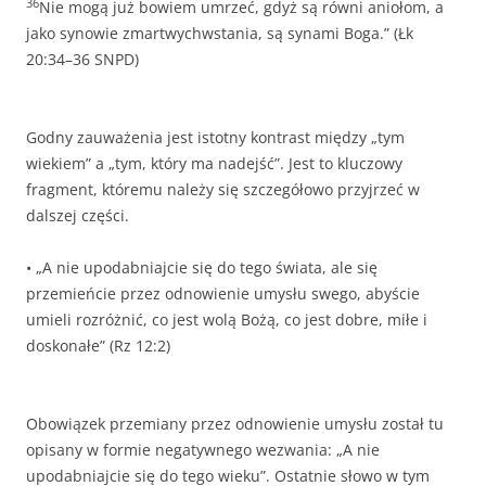
36
Nie mogą już bowiem umrzeć, gdyż są równi aniołom, a
jako synowie zmartwychwstania, są synami Boga.” (Łk
20:34–36 SNPD)
Godny zauważenia jest istotny kontrast między „tym
wiekiem” a „tym, który ma nadejść”. Jest to kluczowy
fragment, któremu należy się szczegółowo przyjrzeć w
dalszej części.
• „A nie upodabniajcie się do tego świata, ale się
przemieńcie przez odnowienie umysłu swego, abyście
umieli rozróżnić, co jest wolą Bożą, co jest dobre, miłe i
doskonałe” (Rz 12:2)
Obowiązek przemiany przez odnowienie umysłu został tu
opisany w formie negatywnego wezwania: „A nie
upodabniajcie się do tego wieku”. Ostatnie słowo w tym