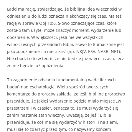
Ladd ma rację, stwierdzając, że biblijna idea wieczności w
odniesieniu do ludzi oznacza niekończący się czas. Ma też
rację w sprawie Obj 10:6. Słowo oznaczające czas, które
zostało tam użyte, może znaczyć moment, wydarzenie lub
opóźnienie. W większości, jeśli nie we wszystkich
współczesnych przekładach Biblii, słowo to tłumaczone jest
jako „opóźnienie”, a nie „czas” (np. NKJV, ESV, NASB, NET).
Nie chodzi o to w teorii, że nie będzie już więcej czasu, lecz
że nie będzie już opóźnienia.
To zagadnienie odsłania fundamentalną wadę licznych
badań nad eschatologią. Wielu spośród tworzących
komentarze do proroctw zakłada, że jeśli biblijne proroctwo
przewiduje, że jakieś wydarzenie będzie miało miejsce „w
przestrzeni i w czasie”, oznacza to, że musi wydarzyć się
zanim nastanie stan wieczny. Uważają, że jeśli Biblia
przewiduje, że coś ma się wydarzyć w historii i na ziemi,
musi się to zdarzyć przed tym, co nazywamy końcem