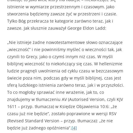
istnienie w wymiarze przestrzennym i czasowym. Jako
stworzenia będziemy zawsze żyć w przestrzeni i czasie.
Tylko Bóg przekracza te kategorie zarówno teraz, jak i
zawsze. Jak słusznie zauważył George Eldon Ladd:
„Nie istnieje żadne nowotestamentowe słowo oznaczające
„wieczność” i nie powinniśmy myśleć o wieczności tak, jak
czynili to Grecy, jako o czymś innym niż czas. W myśli
biblijnej wieczność to niekończący się czas. W hellenizmie
ludzie pragnęli uwolnienia od cyklu czasu w bezczasowym
świecie poza nim, podczas gdy w myśli biblijnej, czas jest
sferą ludzkiego istnienia zarówno teraz, jak i w przyszłości.
To co mogłoby sprawiać inne wrażenie, jak to, co
znajdujemy w tłumaczeniu AV (Autorised Version, czyli KJV
1611 – przyp. tłumacza) w Księdze Objawienia 10:6: „że
czasu już nie będzie”, zostało poprawione w wersji RSV
(Revised Standard Version – przyp. tłumacza): „że nie
będzie już żadnego opóźnienia”.
[4]