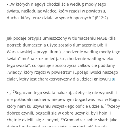
• „W których niegdyś chodziliście według modły tego
świata, naśladując władcę, który rządzi w powietrzu,
ducha, który teraz działa w synach opornych.” (Ef 2:2)
Jak podaje przypis umieszczony w tłumaczeniu NASB (dla
potrzeb tłumaczenia użyte zostało tłumaczenie Biblii
Warszawskiej – przyp. tłum.) „chodzenie według modły tego
świata” można zrozumieć jako „chodzenie według wieku
tego świata”, co opisuje sposób życia całkowicie poddany
„władcy, który rządzi w powietrzu” i „pożądliwości naszego
ciała”, który jest charakterystyczny dla „dzieci gniewu”.
[8]
17
• „
Bogaczon tego świata nakazuj, ażeby się nie wynosili i
nie pokładali nadziei w niepewnym bogactwie, lecz w Bogu,
18
który nam ku używaniu wszystkiego obficie udziela,
Ażeby
dobrze czynili, bogacili się w dobre uczynki, byli hojni i
19
chętnie dzielili się z innymi,
Gromadząc sobie skarb jako
dobry fundament na przyszłość, aby dostąpić żywota