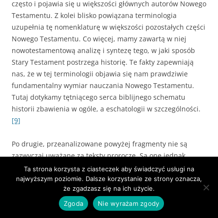
często i pojawia się u większości głównych autorów Nowego
Testamentu. Z kolei blisko powiązana terminologia
uzupełnia tę nomenklaturę w większości pozostałych części
Nowego Testamentu. Co więcej, mamy zawartą w niej
nowotestamentową analizę i syntezę tego, w jaki sposób
Stary Testament postrzega historię. Te fakty zapewniają
nas, że w tej terminologii objawia się nam prawdziwie
fundamentalny wymiar nauczania Nowego Testamentu.
Tutaj dotykamy tętniącego serca biblijnego schematu
historii zbawienia w ogóle, a eschatologii w szczególności.
[9]
Po drugie, przeanalizowane powyżej fragmenty nie są
zazwyczaj uważane za teksty prorocze. Są one jednak
bardzo istotne dla proroctw, a przy tym należą do
Ta strona korzysta z ciasteczek aby świadczyć usługi na
najjaśniejszych i najbardziej dosłownych ustępów Nowego
najwyższym poziomie. Dalsze korzystanie ze strony oznacza,
że zgadzasz się na ich użycie.
Testamentu. Jasne jest zatem, że nie ma potrzeby
zgłębienia tajemnic ksiąg Daniela i Objawienia, aby uzyskać
Zgoda
Nie wyrażam zgody
podstawowe zrozumienie biblijnej nauki o rzeczach