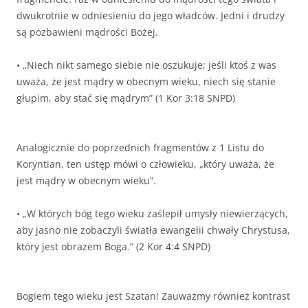
dwukrotnie w odniesieniu do jego władców. Jedni i drudzy
są pozbawieni mądrości Bożej.
• „Niech nikt samego siebie nie oszukuje; jeśli ktoś z was
uważa, że jest mądry w obecnym wieku, niech się stanie
głupim, aby stać się mądrym” (1 Kor 3:18 SNPD)
Analogicznie do poprzednich fragmentów z 1 Listu do
Koryntian, ten ustęp mówi o człowieku, „który uważa, że
jest mądry w obecnym wieku”.
• „W których bóg tego wieku zaślepił umysły niewierzących,
aby jasno nie zobaczyli światła ewangelii chwały Chrystusa,
który jest obrazem Boga.” (2 Kor 4:4 SNPD)
Bogiem tego wieku jest Szatan! Zauważmy również kontrast