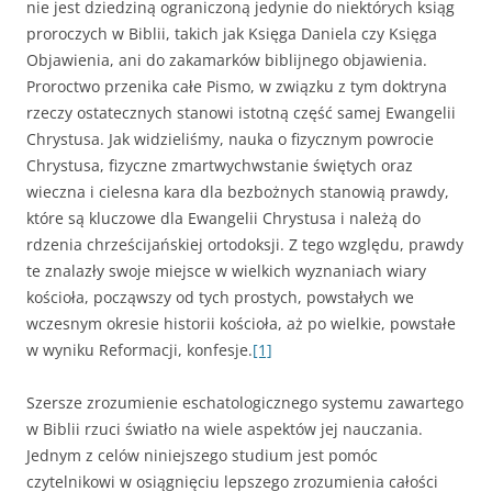
nie jest dziedziną ograniczoną jedynie do niektórych ksiąg
proroczych w Biblii, takich jak Księga Daniela czy Księga
Objawienia, ani do zakamarków biblijnego objawienia.
Proroctwo przenika całe Pismo, w związku z tym doktryna
rzeczy ostatecznych stanowi istotną część samej Ewangelii
Chrystusa. Jak widzieliśmy, nauka o fizycznym powrocie
Chrystusa, fizyczne zmartwychwstanie świętych oraz
wieczna i cielesna kara dla bezbożnych stanowią prawdy,
które są kluczowe dla Ewangelii Chrystusa i należą do
rdzenia chrześcijańskiej ortodoksji. Z tego względu, prawdy
te znalazły swoje miejsce w wielkich wyznaniach wiary
kościoła, począwszy od tych prostych, powstałych we
wczesnym okresie historii kościoła, aż po wielkie, powstałe
w wyniku Reformacji, konfesje.
[1]
Szersze zrozumienie eschatologicznego systemu zawartego
w Biblii rzuci światło na wiele aspektów jej nauczania.
Jednym z celów niniejszego studium jest pomóc
czytelnikowi w osiągnięciu lepszego zrozumienia całości