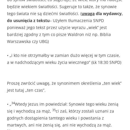
będzie wiekiem światłości. Sugeruje to także, że synowie
tego świata nie są dziećmi światłości. (
uwaga
dla wydawcy,
do usunięcia z tekstu
– Użyłem tłumaczenia SNPD
ponieważ jego tekst przez użycie wyrazu „wiek” jest
bardziej zgodny z tym co pisze Waldron niż np. Biblia
Warszawska czy UBG)
• „i kto nie otrzymałby w zamian dużo więcej w tym czasie,
a w nadchodzącym wieku życia wiecznego” (Łk 18:30 SNPD)
Proszę zwrócić uwagę, że synonimem określenia „ten wiek”
jest tutaj „ten czas”.
34
• „
Wtedy Jezus im powiedział: Synowie tego wieku żenią
35
się i wychodzą za mąż,
ci zaś, którzy zostali uznani za
godnych dostąpienia tamtego wieku i powstania z
martwych, ani nie żenią się, ani nie wychodzą za mąż.