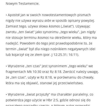
Nowym Testamencie.
• Apostoł Jan w swoich nowotestamentowych pismach
nigdy nie używa wyrazu
aiōn
w sposób opisany powyżej.
Zamiast tego, używa słowa
kosmos
(„świat”). Używając
zwrotu „ten świat” jako synonimu „tego wieku”, Jan nigdy
nie stosuje terminu
kosmos
na określenie wieku, który ma
nadejść. Powodem do tego jest prawdopodobnie to, że
termin „świat” był dla niego nośnikiem negatywnych idei
lub kojarzył się ze złem (por. J 12:25.31; 16:11).
• Wyrażenie „ten czas” jest synonimem „tego wieku” we
fragmentach Mk 10:30 oraz Rz 8:18. Zwrócić należy uwagę,
że „ten czas”, użyty w Rz 8:18, w porównaniu do chwały,
która ma się objawić, stanowi jej przeciwieństwo.
• Wyrażenie „świat przyszły” ma charakter paralelny, co
potwierdza jego użycie w Hbr 2:5, gdzie odnosi się do
przyszłego porządku rzeczy, o którym autor prowadzi