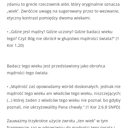
zdaniu to grecki rzeczownik
aiōn
, który oryginalnie oznacza
„wiek”. Zwróćcie uwagę na sugerowany przez to wezwanie,
etyczny kontrast pomiędzy dwoma wiekami.
• „Gdzie jest mądry? Gdzie uczony? Gdzie badacz wieku
tego? Czyż Bóg nie obrócił w głupstwo mądrości świata?” (1
Kor 1,20)
Badacz tego wieku jest przedstawiony jako obrońca
mądrości tego świata.
• „Mądrość zaś opowiadamy wśród doskonałych, jednak nie
mądrość tego wieku ani władców tego wieku, niszczejących;
(…) której żaden z władców tego wieku nie poznał, bo gdyby
poznali, nie ukrzyżowaliby Pana chwały.” (1 Kor 2:6.8 SNPD)
Zauważmy trzykrotne użycie zwrotu „ten wiek” w tym
fragmencie: raz w odniesieniu do mądrości tego świata i